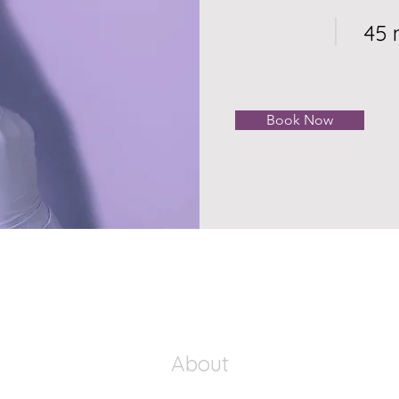
45 
Book Now
About